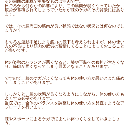
その周囲の組織で重要なものは筋肉です。
日ごろから何らかの影響により、この筋肉が弱くなっていたか、
疲労が蓄積されてしまっていたかが膝のケガのその背景にはあり
ます。
では、その膝周囲の筋肉が良い状態ではない状況とは何なのでし
ょうか？
もちろん運動不足により筋力の低下も考えられますが、体の使い
方の不良により筋肉の疲労の蓄積してることによっておこること
が多いです。
体の姿勢のバランスが悪くなると、膝や下肢への負担が大きくな
り、筋肉が固くなってしまう原因となることがあります。
ですので、膝のケガがよくなっても体の使い方が悪いとまた痛め
てしまうことがあります。
しっかりと、膝の状態が良くなるようにしながら、体の使い方も
よくする必要があります。
当院では、全体のバランスを調整し体の使い方を見直すようなア
プローチを行います。
膝やスポーツによるケガで悩まない体つくりをしていきましょ
う。