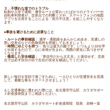
​２．不慣れな道でのトラブル
転勤や入学で通勤・通学ルートが変わったばかりのドライバーや
自転車利用者が、交差点での判断ミスや、スマートフォンの地図
アプリを注視することによる「前方不注意」を起こしやすくなり
ます。
●​事故を避けるために必要なこと
・ルートの事前確認
： 通学・通勤路をあらかじめ歩き、見通しの
悪い交差点などの危険箇所を把握しておきましょう。
・​時間にゆとりを持つ
： 焦りは最大の敵です。いつもより10分早
く出発するだけで、心に余裕が生まれ、周囲の変化に気づきやす
くなります。
​・徹底した安全確認
： 「青信号だから大丈夫」と過信せず、交差
点では必ず自分の目で左右の安全を確認してください。
新しい毎日を笑顔で過ごすために、一人ひとりが交通安全を意識
して、素敵な春をスタートさせましょう！
もし交通事故に遭われた際には、名古屋市守山区 カラダサポー
ト針灸接骨院までご相談ください。
名古屋市守山区 カラダサポート針灸接骨院 院長 岩崎一直